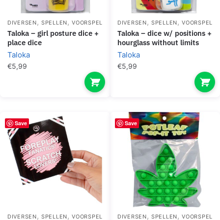
,
,
,
,
DIVERSEN
SPELLEN
VOORSPEL
DIVERSEN
SPELLEN
VOORSPEL
taloka – girl posture dice +
taloka – dice w/ positions +
place dice
hourglass without limits
Taloka
Taloka
€
5,99
€
5,99
Save
Save
,
,
,
,
DIVERSEN
SPELLEN
VOORSPEL
DIVERSEN
SPELLEN
VOORSPEL