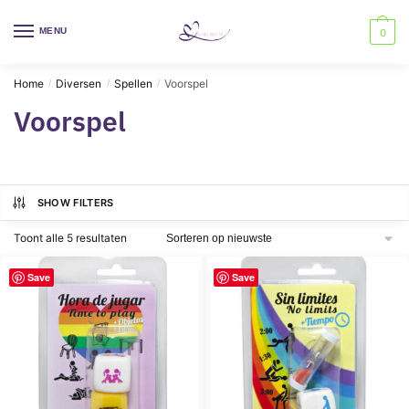
Skip
Skip
to
to
MENU
0
navigation
content
Home
Diversen
Spellen
Voorspel
/
/
/
Voorspel
SHOW FILTERS
Gesorteerd
Toont alle 5 resultaten
op
nieuwste
Save
Save