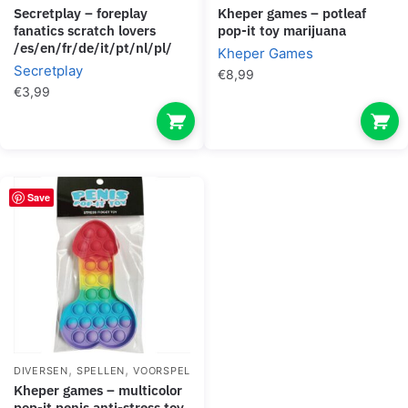
secretplay – foreplay
kheper games – potleaf
fanatics scratch lovers
pop-it toy marijuana
/es/en/fr/de/it/pt/nl/pl/
Kheper Games
Secretplay
€
8,99
€
3,99
Save
,
,
DIVERSEN
SPELLEN
VOORSPEL
kheper games – multicolor
pop-it penis anti-stress toy