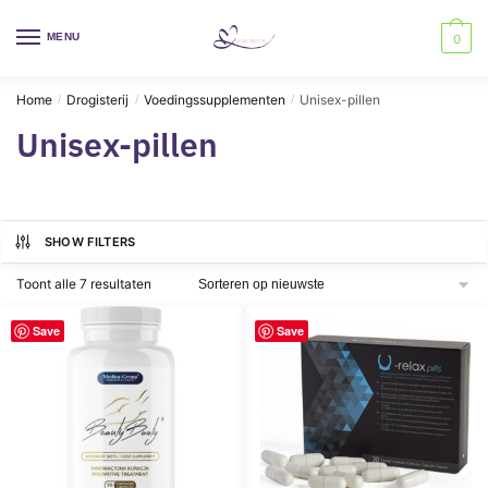
Skip
Skip
to
to
MENU
0
navigation
content
Home
Drogisterij
Voedingssupplementen
Unisex-pillen
/
/
/
Unisex-pillen
SHOW FILTERS
Gesorteerd
Toont alle 7 resultaten
op
nieuwste
Save
Save