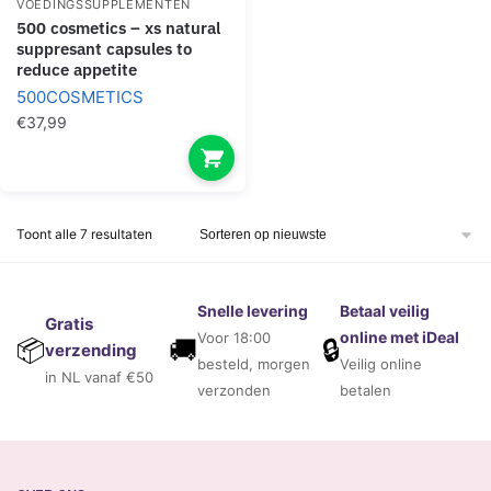
VOEDINGSSUPPLEMENTEN
500 cosmetics – xs natural
suppresant capsules to
reduce appetite
500COSMETICS
€
37,99
Gesorteerd
Toont alle 7 resultaten
op
nieuwste
Snelle levering
Betaal veilig
Gratis
online met iDeal
Voor 18:00
🚚
🔒
📦
verzending
besteld, morgen
Veilig online
in NL vanaf €50
verzonden
betalen