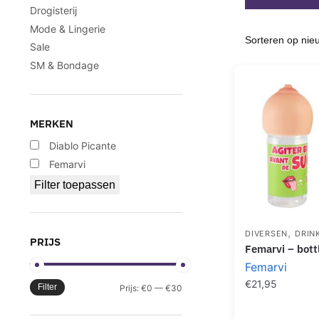
Drogisterij
Mode & Lingerie
Sale
SM & Bondage
MERKEN
Diablo Picante
Femarvi
Filter toepassen
,
DIVERSEN
DRIN
PRIJS
femarvi – bott
Femarvi
€
21,95
Filter
Min.
Max.
Prijs:
€0
—
€30
prijs
prijs