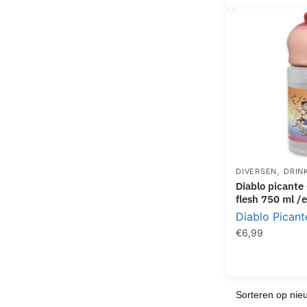
,
DIVERSEN
DRIN
diablo picante – bottle boob
flesh 750 ml /e
Diablo Picant
€
6,99