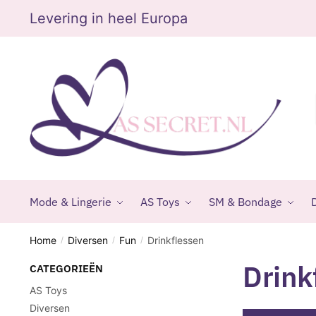
Skip
Skip
Levering in heel Europa
to
to
navigation
content
Mode & Lingerie
AS Toys
SM & Bondage
D
Home
Diversen
Fun
Drinkflessen
/
/
/
Drink
CATEGORIEËN
AS Toys
Diversen