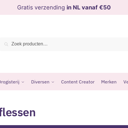
Gratis verzending
in NL vanaf €50
Zoeken
Zoeken
naar:
rogisterij
Diversen
Content Creator
Merken
Ve
flessen