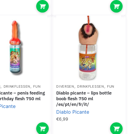
,
,
,
,
N
DRINKFLESSEN
FUN
DIVERSEN
DRINKFLESSEN
FUN
diablo picante – lips bottle
irthday flesh 750 ml
boob flesh 750 ml
/es/pt/en/fr/it/
Picante
Diablo Picante
€
6,99