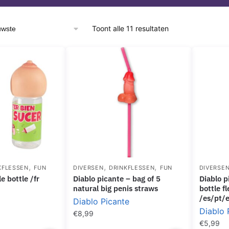
Gesorteerd
Toont alle 11 resultaten
op
nieuwste
,
,
,
KFLESSEN
FUN
DIVERSEN
DRINKFLESSEN
FUN
DIVERSE
le bottle /fr
diablo picante – bag of 5
diablo picante – penis feeding
natural big penis straws
bottle f
/es/pt/e
Diablo Picante
Diablo 
€
8,99
€
5,99