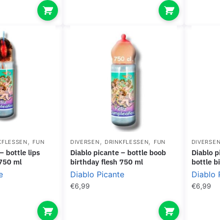
,
,
,
KFLESSEN
FUN
DIVERSEN
DRINKFLESSEN
FUN
DIVERSE
diablo picante – bottle boob
diablo picante – penis feeding
 750 ml
birthday flesh 750 ml
bottle b
e
Diablo Picante
Diablo 
€
6,99
€
6,99