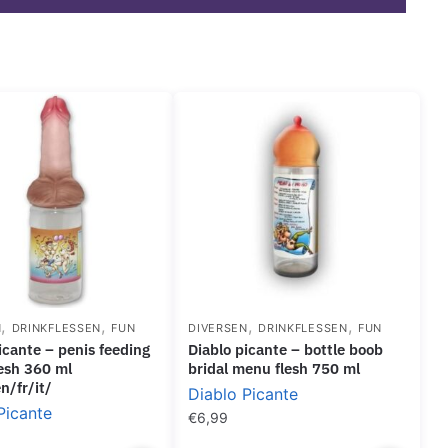
,
,
,
,
N
DRINKFLESSEN
FUN
DIVERSEN
DRINKFLESSEN
FUN
diablo picante – bottle boob
lesh 360 ml
bridal menu flesh 750 ml
n/fr/it/
Diablo Picante
Picante
€
6,99