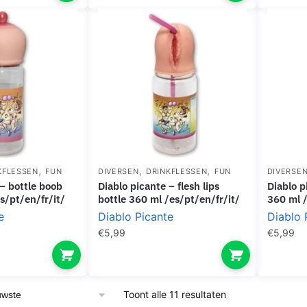
,
,
,
KFLESSEN
FUN
DIVERSEN
DRINKFLESSEN
FUN
DIVERSE
diablo picante – flesh lips
diablo picante – bottle tit flesh
s/pt/en/fr/it/
bottle 360 ml /es/pt/en/fr/it/
360 ml /
e
Diablo Picante
Diablo 
€
5,99
€
5,99
Gesorteerd
Toont alle 11 resultaten