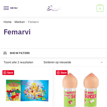
Skip
Skip
to
to
MENU
0
navigation
content
Home
Merken
Femarvi
/
/
Femarvi
SHOW FILTERS
Gesorteerd
Toont alle 2 resultaten
op
nieuwste
Save
Save