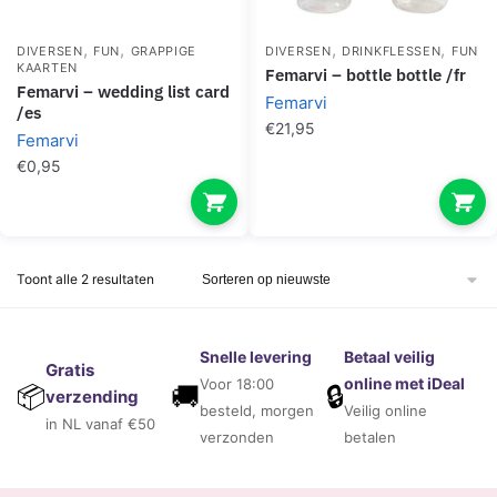
,
,
,
,
DIVERSEN
FUN
GRAPPIGE
DIVERSEN
DRINKFLESSEN
FUN
KAARTEN
femarvi – bottle bottle /fr
femarvi – wedding list card
Femarvi
/es
€
21,95
Femarvi
€
0,95
Gesorteerd
Toont alle 2 resultaten
op
nieuwste
Snelle levering
Betaal veilig
Gratis
online met iDeal
Voor 18:00
🚚
🔒
📦
verzending
besteld, morgen
Veilig online
in NL vanaf €50
verzonden
betalen