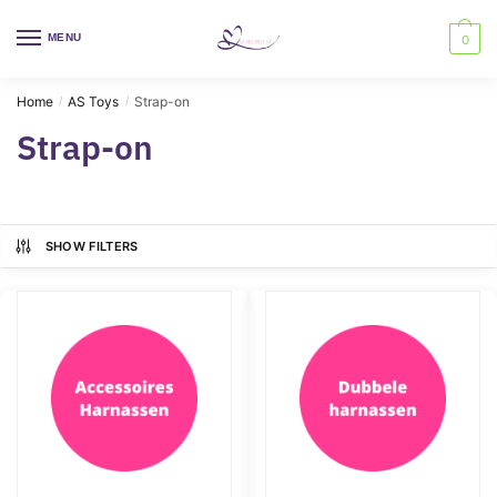
Skip
Skip
to
to
MENU
0
navigation
content
Home
AS Toys
Strap-on
/
/
Strap-on
SHOW FILTERS