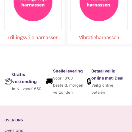
Trillingsvrije harnassen
Vibratieharnassen
Snelle levering
Betaal veilig
Gratis
online met iDeal
Voor 18:00
🚚
🔒
📦
verzending
besteld, morgen
Veilig online
in NL vanaf €50
verzonden
betalen
OVER ONS
Over ons