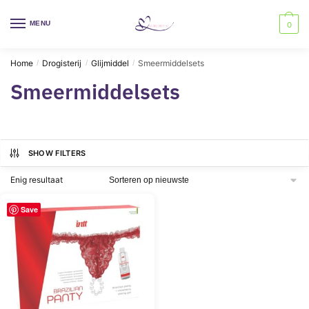
Skip
Skip
to
to
MENU
0
navigation
content
Home
Drogisterij
Glijmiddel
Smeermiddelsets
/
/
/
Smeermiddelsets
SHOW FILTERS
Enig resultaat
Save