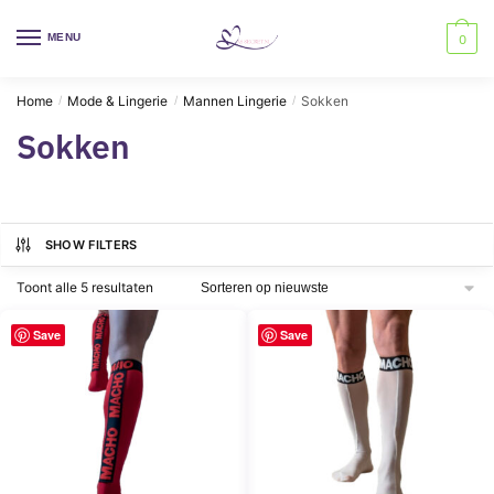
Skip
Skip
to
to
MENU
0
navigation
content
Home
Mode & Lingerie
Mannen Lingerie
Sokken
/
/
/
Sokken
SHOW FILTERS
Gesorteerd
Toont alle 5 resultaten
op
nieuwste
Save
Save