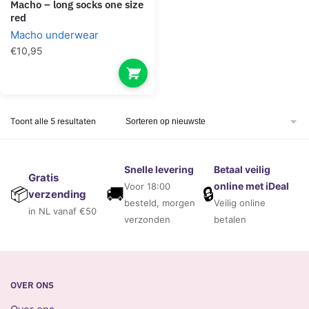
macho – long socks one size
red
Macho underwear
€
10,95
Gesorteerd
Toont alle 5 resultaten
op
nieuwste
Snelle levering
Betaal veilig
Gratis
online met iDeal
Voor 18:00
🚚
🔒
📦
verzending
besteld, morgen
Veilig online
in NL vanaf €50
verzonden
betalen
OVER ONS