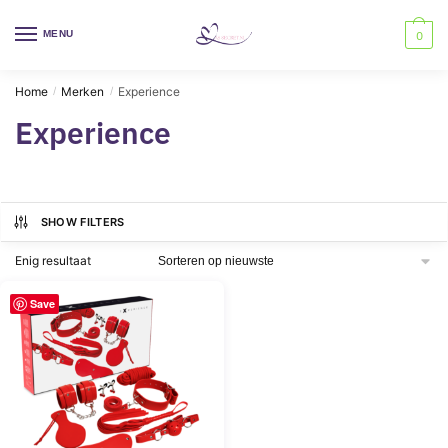
Skip
Skip
to
to
MENU
0
navigation
content
Home
Merken
Experience
/
/
Experience
SHOW FILTERS
Enig resultaat
Save