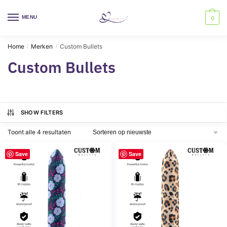
Skip
Skip
to
to
MENU
0
navigation
content
Home
Merken
Custom Bullets
/
/
Custom Bullets
SHOW FILTERS
Gesorteerd
Toont alle 4 resultaten
op
nieuwste
Save
Save