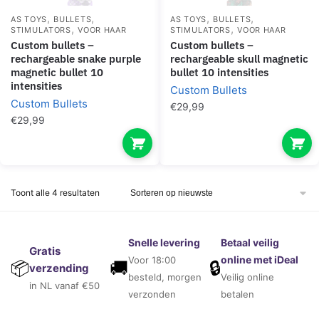
,
,
,
,
AS TOYS
BULLETS
AS TOYS
BULLETS
,
,
STIMULATORS
VOOR HAAR
STIMULATORS
VOOR HAAR
custom bullets –
custom bullets –
rechargeable snake purple
rechargeable skull magnetic
magnetic bullet 10
bullet 10 intensities
intensities
Custom Bullets
Custom Bullets
€
29,99
€
29,99
Gesorteerd
Toont alle 4 resultaten
op
nieuwste
Snelle levering
Betaal veilig
Gratis
online met iDeal
Voor 18:00
🚚
🔒
📦
verzending
besteld, morgen
Veilig online
in NL vanaf €50
verzonden
betalen