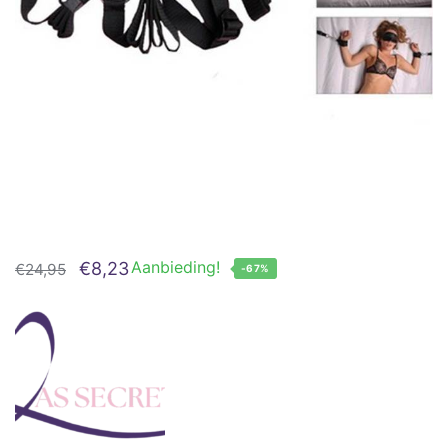
Oorspronkelijke
Huidige
Aanbieding!
€
8,23
€
24,95
-67%
prijs
prijs
was:
is:
€24,95.
€8,23.