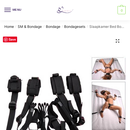
Skip
Skip
to
to
MENU
0
navigation
content
Home
SM & Bondage
Bondage
Bondagesets
Slaapkamer Bed Bondage Hoofdsteunen Bdsm Kit AS-N-26
/
/
/
/
Save
🔍