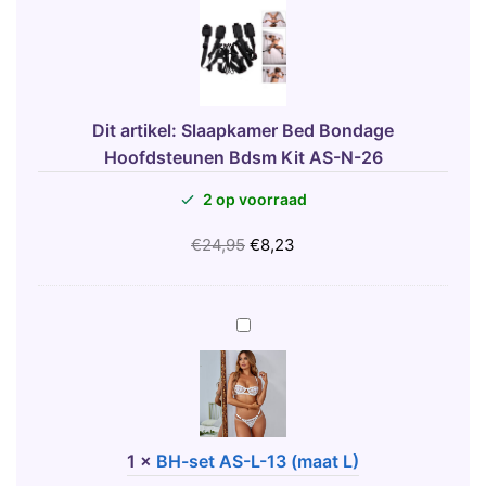
a
a
p
k
a
Dit artikel:
Slaapkamer Bed Bondage
m
Hoofdsteunen Bdsm Kit AS-N-26
e
2 op voorraad
r
B
€
24,95
€
8,23
e
d
B
B
o
H
n
-
d
s
a
e
g
t
1
×
BH-set AS-L-13 (maat L)
e
A