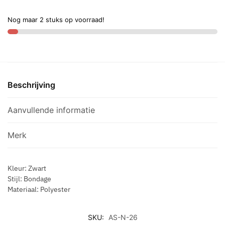
Bondage
M
Hoofdsteunen
a
Nog maar 2 stuks op voorraad!
Bdsm
a
Kit
t
AS-
O
N-
n
26
e
Beschrijving
aantal
s
i
Aanvullende informatie
z
e
Merk
)
Kleur: Zwart
Stijl: Bondage
Materiaal: Polyester
SKU:
AS-N-26