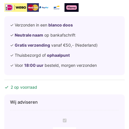
✓ Verzonden in een
blanco doos
✓
Neutrale naam
op bankafschrift
✓
Gratis verzending
vanaf €50,- (Nederland)
✓ Thuisbezorgd of
ophaalpunt
✓ Voor
18:00 uur
besteld, morgen verzonden
2 op voorraad
Wij adviseren
S
l