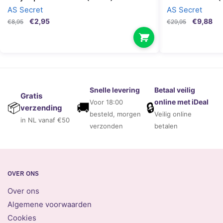
AS Secret
AS Secret
Oorspronkelijke
Huidige
Oorspronk
Hui
€
2,95
€
9,88
€
8,95
€
29,95
prijs
prijs
prijs
prij
was:
is:
was:
is:
€8,95.
€2,95.
€29,95.
€9,
Snelle levering
Betaal veilig
Gratis
online met iDeal
Voor 18:00
🚚
🔒
📦
verzending
besteld, morgen
Veilig online
in NL vanaf €50
verzonden
betalen
OVER ONS
Over ons
Algemene voorwaarden
Cookies