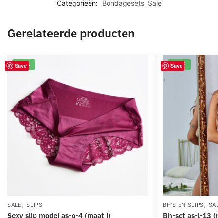
Categorieën:
Bondagesets
,
Sale
Gerelateerde producten
-67%
-67%
Save
Save
,
,
SALE
SLIPS
BH'S EN SLIPS
SA
sexy slip model as-o-4 (maat l)
bh-set as-l-13 (