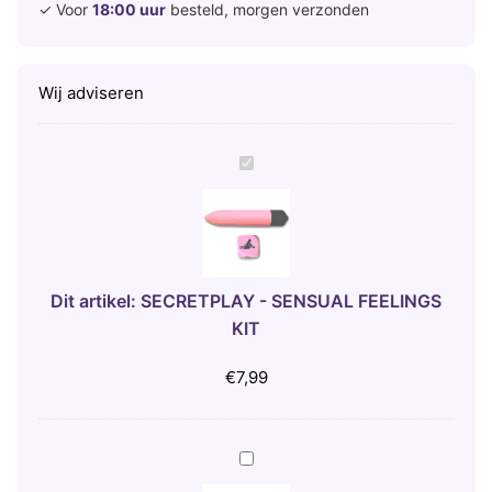
✓ Voor
18:00 uur
besteld, morgen verzonden
Wij adviseren
S
E
C
R
E
T
Dit artikel:
SECRETPLAY - SENSUAL FEELINGS
P
KIT
L
A
€
7,99
Y
-
S
D
E
I