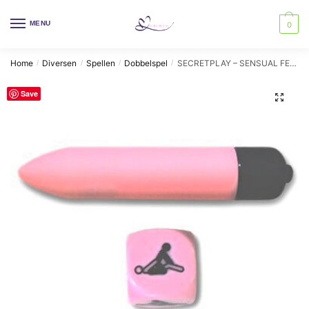
Skip
Skip
to
to
MENU
0
navigation
content
Home
Diversen
Spellen
Dobbelspel
SECRETPLAY – SENSUAL FEELINGS KIT
/
/
/
/
Save
🔍