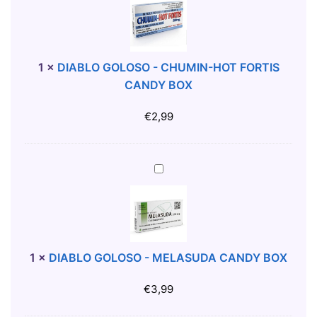
N
A
S
B
U
L
A
O
1
×
DIABLO GOLOSO - CHUMIN-HOT FORTIS
L
G
CANDY BOX
F
O
E
L
€
2,99
E
O
L
S
I
O
D
N
-
I
G
C
A
S
H
B
K
U
L
I
M
O
1
×
DIABLO GOLOSO - MELASUDA CANDY BOX
T
I
G
N
O
€
3,99
-
L