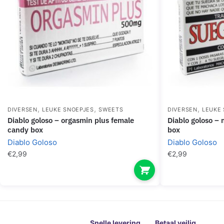
,
,
,
DIVERSEN
LEUKE SNOEPJES
SWEETS
DIVERSEN
LEUKE
diablo goloso – orgasmin plus female
diablo goloso – mother-in-law plus candy
candy box
box
Diablo Goloso
Diablo Goloso
€
2,99
€
2,99
Snelle levering
Betaal veilig