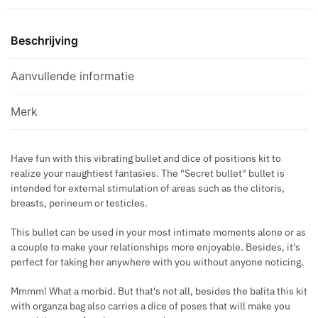
P
KIT
M
L
aantal
M
U
Beschrijving
Y
S
L
C
Aanvullende informatie
I
A
P
N
Merk
L
D
O
Y
L
Have fun with this vibrating bullet and dice of positions kit to
B
L
realize your naughtiest fantasies. The "Secret bullet" bullet is
O
I
intended for external stimulation of areas such as the clitoris,
X
P
breasts, perineum or testicles.
O
P
This bullet can be used in your most intimate moments alone or as
a couple to make your relationships more enjoyable. Besides, it's
perfect for taking her anywhere with you without anyone noticing.
Mmmm! What a morbid. But that's not all, besides the balita this kit
with organza bag also carries a dice of poses that will make you