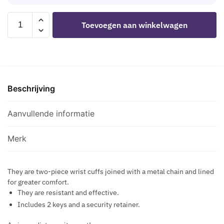
D
M
I
L
V
DARKNESS
T
Toevoegen aan winkelwagen
E
E
-
I
G
BLACK
O
A
LINED
N
N
METAL
V
L
HANDCUFFS
E
E
Beschrijving
aantal
G
A
A
T
Aanvullende informatie
N
H
L
E
E
Merk
R
A
C
T
O
They are two-piece wrist cuffs joined with a metal chain and lined
H
for greater comfort.
L
E
They are resistant and effective.
L
R
Includes 2 keys and a security retainer.
A
J
R
A