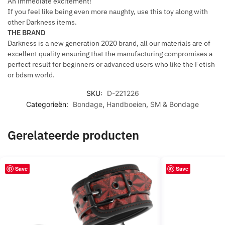
An immediate excitement!
W
W
If you feel like being even more naughty, use this toy along with
I
other Darkness items.
T
THE BRAND
Darkness is a new generation 2020 brand, all our materials are of
H
excellent quality ensuring that the manufacturing compromises a
N
perfect result for beginners or advanced users who like the Fetish
E
or bdsm world.
O
P
SKU:
D-221226
R
Categorieën:
Bondage
,
Handboeien
,
SM & Bondage
E
N
Gerelateerde producten
E
L
I
Save
Save
N
I
N
G