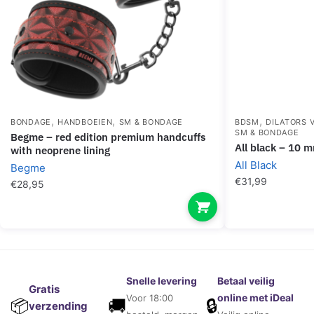
,
,
,
BONDAGE
HANDBOEIEN
SM & BONDAGE
BDSM
DILATORS 
SM & BONDAGE
begme – red edition premium handcuffs
all black – 10 
with neoprene lining
All Black
Begme
€
31,99
€
28,95
Snelle levering
Betaal veilig
Gratis
online met iDeal
Voor 18:00
🚚
🔒
📦
verzending