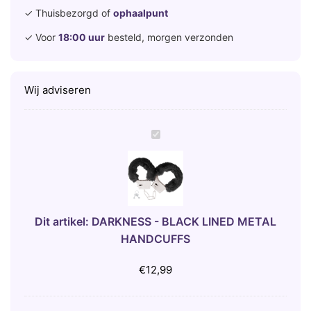
✓ Thuisbezorgd of
ophaalpunt
✓ Voor
18:00 uur
besteld, morgen verzonden
Wij adviseren
D
A
R
K
N
E
Dit artikel:
DARKNESS - BLACK LINED METAL
S
HANDCUFFS
S
-
€
12,99
B
L