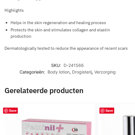
H
H
E
aantal
O
O
Highlights
E
R
R
R
R
O
H
Helps in the skin regeneration and healing process
M
O
M
E
Protects the skin and stimulates collagen and elastin
O
M
O
M
production
N
O
N
O
E
N
E
Dermatologically tested to reduce the appearance of recent scars
R
S
E
S
R
1
S
F
H
SKU:
D-241566
5
O
O
Categorieën:
Body lotion
,
Drogisterij
,
Verzorging
M
R
I
L
M
D
Gerelateerde producten
E
S
N
T
R
Save
Save
E
A
T