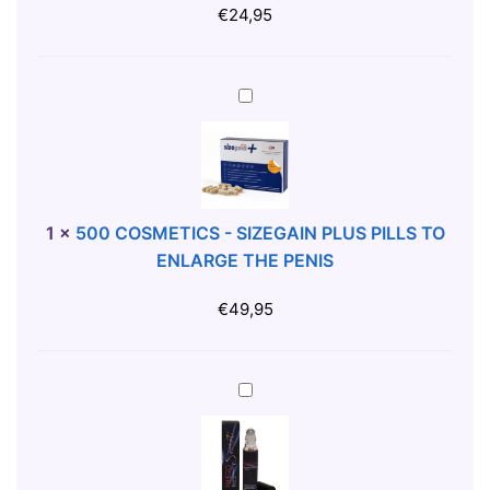
I
€
24,95
C
S
-
5
U
0
S
0
C
C
A
O
R
S
1
×
500 COSMETICS - SIZEGAIN PLUS PILLS TO
U
M
ENLARGE THE PENIS
-
E
S
T
€
49,95
K
I
I
C
N
S
5
H
-
0
E
S
0
A
I
C
L