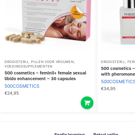
M
E
N
T
,
,
,
DROGISTERIJ
PILLEN VOOR VROUWEN
DROGISTERIJ
FER
VOEDINGSSUPPLEMENTEN
500 cosmetics – phiero notte perfume
500 cosmetics – feminil+ female sexual
with pheromone
libido enhancement – 30 capsules
500COSMETIC
500COSMETICS
€
34,95
€
24,95
Snelle levering
Betaal veilig