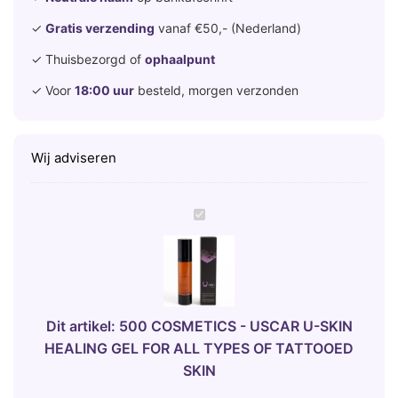
✓
Gratis verzending
vanaf €50,- (Nederland)
✓ Thuisbezorgd of
ophaalpunt
✓ Voor
18:00 uur
besteld, morgen verzonden
Wij adviseren
5
0
0
C
O
S
Dit artikel:
500 COSMETICS - USCAR U-SKIN
M
HEALING GEL FOR ALL TYPES OF TATTOOED
E
SKIN
T